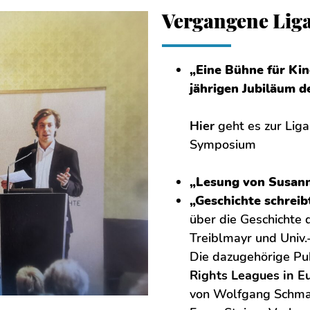
Vergangene Liga
„Eine Bühne für Ki
jährigen Jubiläum 
Hier
geht es zur Lig
Symposium
„Lesung von Susann
„Geschichte schreib
über die Geschichte
Treiblmayr und Univ
Die dazugehörige Pu
Rights Leagues in E
von Wolfgang Schmal